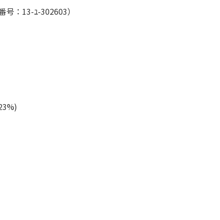
：13-ﾕ-302603）
3%)