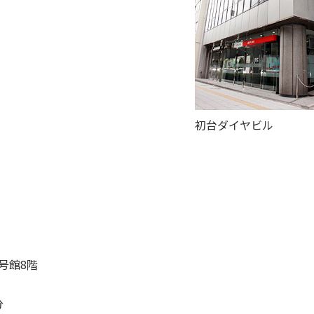
初台ダイヤビル
2号館8階
分